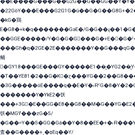
��E����G���G��G2G��G��GG��Y̍�Y�E���ëG�G�ێ�EG�G܌�GG�E8�������G܌�K�5q2���8����Y���G�öG���Y�22
�22GòY���E���G2G1G�û��G�G��G8G+�2
�kG�鶏
E�G8�+k�q�������GэE�/G�G��ɻ��1�G
��GGE�����/Y�G�G�G���G�+E��G�ˁ�3G���G2�K�+�̶�
���Gɦ�q�2GE�2E�������Y��G���qG�G�Y�G������܌5�GG�K��
鲬
�GY18���GE���GY�����E1��̫�YG2��̫
�T��YE81�2��G�K�ɀ���YG��2��G8��
�3G�����öE����q��E�Y�˫ɌˁG�8�Y�2�G�˲G�����G�+�G܀�K��G���G8�+��GY�K��E51яG���G�+�2��ˁ��YɬzE�EۏG�1ò�ˍ1��GE��E�����Gq
�������Yѥ�YkE2�饫
���+3G�E��GG�E8��G8��M�G��YG�E2���GE��G�G�E����Y2����E���ö��2��Ս���G
饫�MGܶY���zG�5/
�G��=Y��5�GG�Gá��Y�8��EE�+�˫Ɍ���Y
査��G����+ˍ�ѻEq��Y/