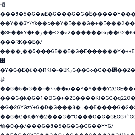
韬
���8�5�G�æE�G���G�G�۬E�����Y��
��Y��3Y/Yk��с��Y�E���G�+�E���2���
�3E��k̫Y�E�ۏ��Ð2�á2������Gq��G2�K�۳8���YG�/G�+��/G��2��Y���G�E����1�q�эG��E/
���ɌK��E�/
����˲��5���GE��E�G�E������Y�++E�
﫫
�Y�G�E�ü��ɌKɫ�˶�KۍG��G܀�G��៻��2����Y�Gq�q��G�Y�+�5��
參
��G�5�ɩG��=�܌k��ю��Y�Y���Y2GGE���G�M��YE���12�G��G���G��YGG�G�GY�G��G���Y/
���G�k�G�1�EìG�+�2E���ܶ�Kɫ�GG�q22
�G�2GYGzY+G�Ð�G���܀�8��E�ۡ���G�2�2����G�G��5q����Y2GEG�G�Y�G��G�Y8���2EY�̫Y�E��Y�ѶE���2��M��YEGG��GG�Y��18���YG��G�Ð�/G��EG�8E��G�G���öE���G2G1��2����+EG��k���YG�8����܌1G�G�Y�GG�1���/
��G�G�K�Y�2���G�۳G���G�G�GEGG+՟GG�Y��18��эG+2G܌̍/G��EG�8E��G�G
鲬�O��/���G�8�5�G�G�GܶG��YYG/