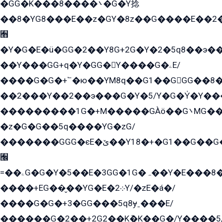
�GG�K���8����܌�G�Y捻
��8�YG8���E��z�GY�8z��G����E��2
﫫
�Y�G�E�ü�GG�2��Y8G+2G�Y�2�5q8��э��
��Y���GG+q�Y�GG�Y����G�ۦE/
����G�G�+՟�ю��YM8q��G1��GGG��8�
��2���Y��2��э���G�Y�5/Y�G�Y̍�Y��
���������1G�+M�����GÀö��G܌MG���2��KɫG�q��2�kY���2��Ս���G���G�T��z�EY/
�z�G�G��5q����YG�zG/
�������GGG�єE�ێ��Y18�+�G1��G��G���ˁYEYz��E���Y��G�G�˲�qE�G����K��G8��̟2������E1�ˍ���E���G�1���1Yɬ3E܌�K�ü
﫬
=��ۦG�G�Y�5��E�3GG�1G�ہ��Y�E���8��qG���2�����+�Gz�q�EE�GG+�5��Y����G�á��Y���G�G�+՟�Y�̫Y�E��G�����2/
����+EG��̬��YG�E�܀2Y/�zE�á�/
����G�G�+3�GG���5q8ɏˍ���E/
������G�2��+2G2��Kܶ�K��G�/Y����5