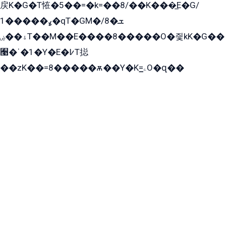
戻K�G�T恠�5��=�k=��8/��K���̲E�G/
ߩ�����1�qT�GM�ܫ�8/
ۀ��ۻT��M��E����8�����O�즻kK�G��
﫩�ˈ�1�Y�E�߇T搃
��zK��=8�����ѫ��Y�K=ۦ̳O�զ��