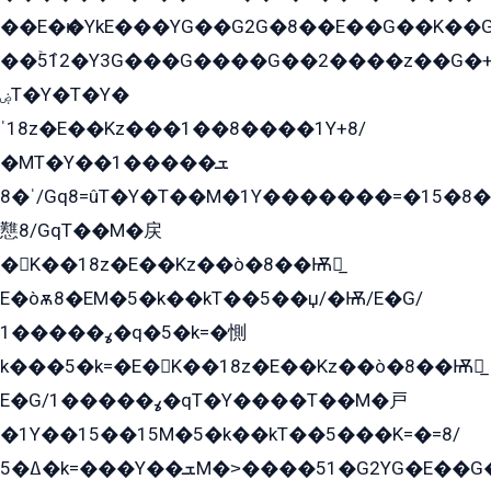
��E�ѥ�YkE���YG��G2G�8��E��G��K�
��ۡ5ܶ12�Y3G���G����G��2����z��G�+���ɦ��+EG���2E��YG�EY�ߏ̫�qE�æ���K������E���8
ۻT�Y�T�Y�
ˈ18z�E��Kz���1��8����1Y+8/
�MT�Y��1���ܫ��
ˈ�8/Gq8=ûT�Y�T��M�1Y�������=�15�8��Ѭ����=O�T�æ���8/K�̲GѬ�G����K�z̲���
戁8/GqT��M�戻
�K��18z�E��Kz��ò�8��Ѭ戻̲
E�òѫ8�EM�5�k��kT��5��џ/�Ѭ/E�G/
ߩ�����1�q�5�k=�惻
k���5�k=�E�K��18z�E��Kz��ò�8��Ѭ戻̲
E�G/ߩ�����1�qT�Y����T��M�戸
�1Y��15��15M�5�k��kT��5���K=�=8/
ߡ�5�k=���Y��ܫM�˃����51�G2YG�E��G�YG���