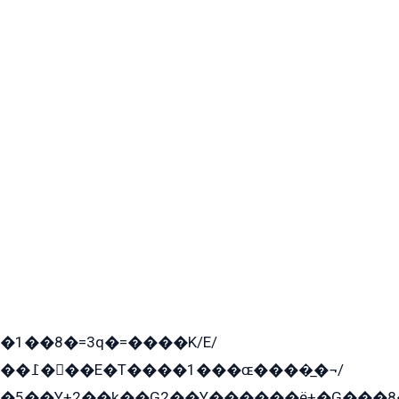
�1��8�=3q�=����K/E/
��߁���E�T����1���ɶ����̲�¬/
�5��Y+2��k̲��G2��Y������ë+�G���8