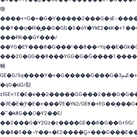
饶
����+=G�+�G�Y�����2���G�эE܀�����G2��G1Y�EG�k2��q2��2�z��/
��Y��q�Ɍ�̻��G�Gե�5�öYѥ�YkE2�kK�+1
���ɌK��GY���/
��YG�EY���8܏�G���ˁ��8��=Yq��E�Gk�Gá����8E+�E�+�E������2G/
���2O�GG��8���YGG�G�G̍����1����+�E�ێ�GY1���q����+�2�����YE81�3��G�K�5�ö��G2G�G�Ð�G�G�܌�E�G�GY1��Y2��G
鲬
GE�G/5q����Y�+�G�����G���G�ﲌ3E�+�G�öE���G2�q��2���G�1Y�۩2����G��5���G���Eq��5�YG�EG�Gɬ���GY�K�+�G2�GG�Ѧ2���2�EGE���EE�GG�Eˁ��̻��G�æY�G��GG�G��լ�GYG22��G2���1+kE��G�G2�E۩���G�M5ܶ�G/
�qG�ûG/顬
zÏGE+1E�E�ë��2�����GG���2���G�G����q2K/Y�ˁ
�3E�E�̫Y�E�+���ѶE�Yk2/GE8�+EG��̬���G���2����܌GG������˫�28E+k��с��Y1Kɀ��¶GEGY��G�G�GEG��q�EE
�՟�k8G���Y2��E/
��2���G�Y2Gz�z����GE��8�G��G+5G/
��8�5��¬Y��+�E2����G̳+̍���G���E�