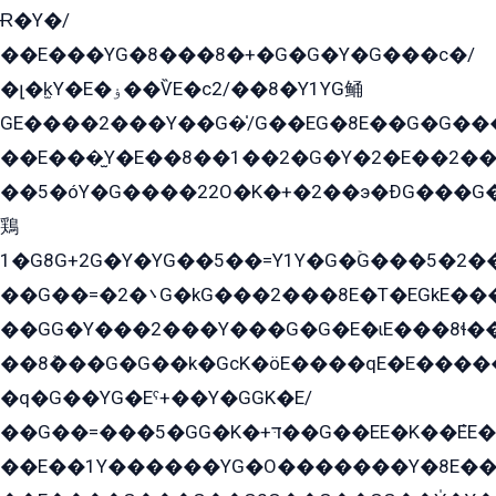
Ɍ�Y�/
��E���YG�8���8�+�G�G�Y�G���с�/
�լ�k̫Y�E�ۏ��ѶE�с2/��8�Y1YG鲬
GE����2���Y��G�̍/G��EG�8E��G�G�����5ܶGY�ѶE�ѡ2ܶGK��E�܌���Ï��Y����Y��Y�G�Y�2��G�1��+��K�öE���G2�q��2����+EG��2G��YG���ߏ�5�G�æE����G�ﳈ32EG�Y�G��+�G��E�1�����8�GG8�+�G��kG���ˁ+=˲5�G�æ�����GGYGɬ�E�GY�
��E���̫Y�E��8��1��2�G�Y�2�E��2��
��5�óY�G����22O�K�+�2��э�ÐG���G�
鶏
1�G8G+2G�Y�YG��5��=Y1Y�G�ۡG���5�2�
��G��=�܌�2G�kG���2���8E�T�EGkE���G�2G/
��GG�Y���2���Y���G�G�E�ɩE���8ɬ��G�q���G2��Y���TEﲶ
��8ܶ���G�G��k�GсK�öE����qE�E����
�q�G��YG�Eˁ+��Y�GGK�E/
��G��=���5�GG�K�+דּ��G��EE�K��ܶEE��1������G�KE��8���G�+��G�Y�Gדּ����Y�G2��K���ö���G��G�Y�����G���YG�1�K�G�G���8��ME/
��E��1Y������YG�O�������Y�8E��