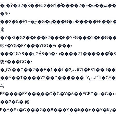
�˫�Ý�G2�K��E52�GY�۬����2�E�ò��ﲌ��kG��G����/
�/E/
��2�5�E1+�̫+�G�q���G�z�̍����EE��E
遍
�Y�Kɬ�G2��E��k2���E�YEG���2�E�G
欶E�YG�EY���YGG�Eq���/
���2GY8��џGÁ8�á�zс����2T������۬́�3
饶E���GG�/
�ˬGY��G��2��E�1���2ﶼG1�E81������G���Yz5�G�ۡ��5�����G��՟��5�E�+��q��2���2��21+EGG�՟/
��Y��T����Y2��G���́���¬Yﶬ՟�GY�E�+�Y2�E�q��2ﶼY�GE�G
马
EE����EY���̻��G�G�Y�5��EGEG�+�G�
��2�G�˲鳍
E�Y�E+�G���2��8���Y��k��с��Y�Kɏ�