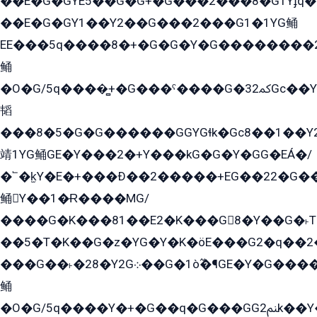
��E�G�GYE5��G�G+�G���2���8�G1Yɟq�E
��E�G�GY1��Y2��G���2���G1�1YG鲬
EE���5q����8�+�G�G�Y�G��������2E܀�K�Y�2���G�۳G���2����z��GG�q�EE���+�2���YG�qG���G���G�ﲌ՟�с��YGE�ì�¶GE�ѡ�ܶ����2GzY�G���YG�8���8�5�G�æ5����GGEG�۬E�G��Y��Y2��G���2���
鲬
�O�G/5q����̻+�G���ˁ����G�ﳈ32Gс��Y�E����¶GEG���G�G�YE81Y�G܌�YG
韬
���8�5�G�G������GGYGɬk�Gс8��1��
靖1YG鲬GE�Y���2�+Y���kG�G�Y�GG�EÁ�/
�՟�k̫Y�E�+���Ð��2�����+EG��22�G�
鲬Y��1�Ɍ����MG/
����G�K���81��E2�K���G8�Y��G�˫T�
��5�T�K��G�z�YG�Y�K�öE���G2�q��2����+EG��2G��YG���ߏ�5�G�æE����G�ﳈ32EG
���G��˫�28�Y2G܀��G�1ò߬�¶GE�Y�G����+EG���22��YG�K���8�5�G�Ѧ�����GGYG�+G2GG�̫Y�E�+��E�1��2ܶ�Kɬ1YG
鲬
�O�G/5q����Y�+�G��q�G���GG2ﲌk��Y���GT8���8�GzG܌�G/