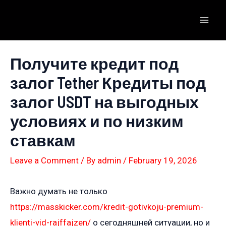
Skip
to
Mai
content
Men
Получите кредит под
залог Tether Кредиты под
залог USDT на выгодных
условиях и по низким
ставкам
Leave a Comment
/ By
admin
/
February 19, 2026
Важно думать не только
https://masskicker.com/kredit-gotivkoju-premium-
klienti-vid-rajffajzen/
о сегодняшней ситуации, но и