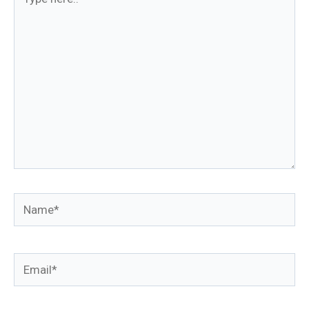
here..
Name*
Email*