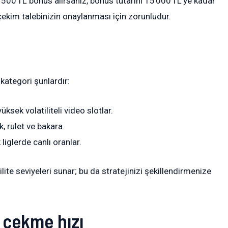
n, 500 TL bonus alırsanız, bonus tutarını 15 000 TL’ye kadar
 çekim talebinizin onaylanması için zorunludur.
kategori şunlardır:
sek volatiliteli video slotlar.
, rulet ve bakara.
liglerde canlı oranlar.
ilite seviyeleri sunar; bu da stratejinizi şekillendirmenize
 çekme hızı