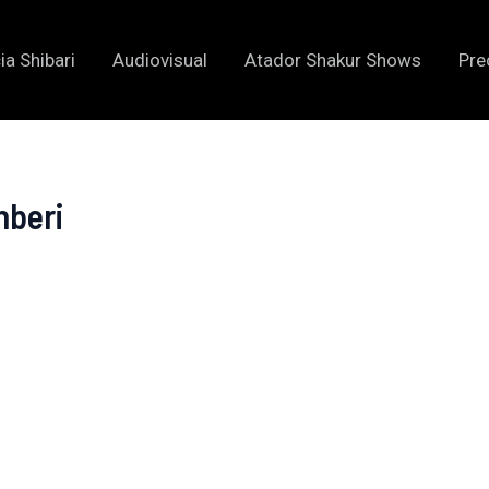
ia Shibari
Audiovisual
Atador Shakur Shows
Pre
hberi