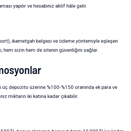
ası yapılır ve hesabınız aktif hâle gelir.
saport), ikametgah belgesi ve ödeme yöntemiyle eşleşen
, hem sizin hem de sitenin güvenliğini sağlar.
mosyonlar
ilk üç depozito üzerine %100‑%150 oranında ek para ve
nız miktarın iki katına kadar çıkabilir.