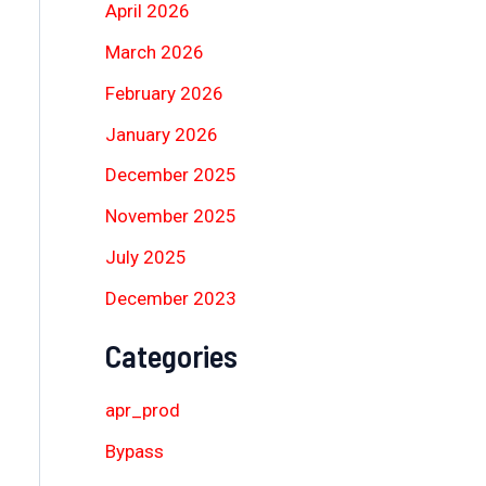
April 2026
March 2026
February 2026
January 2026
December 2025
November 2025
July 2025
December 2023
Categories
apr_prod
Bypass