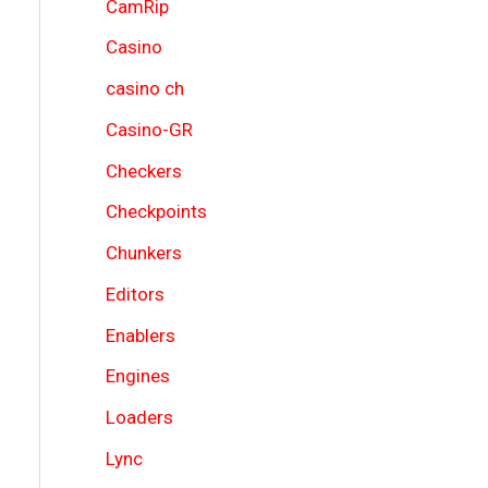
CamRip
Casino
casino ch
Casino-GR
Checkers
Checkpoints
Chunkers
Editors
Enablers
Engines
Loaders
Lync