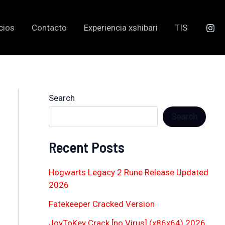
cios
Contacto
Experiencia xshibari
TIS
Search
Search
Recent Posts
Hogwarts Legacy 2 Rune Release Updated
2026
Fatekeeper Cracked Version
JoyToKey Crack [no Virus] (x86x64) 2026