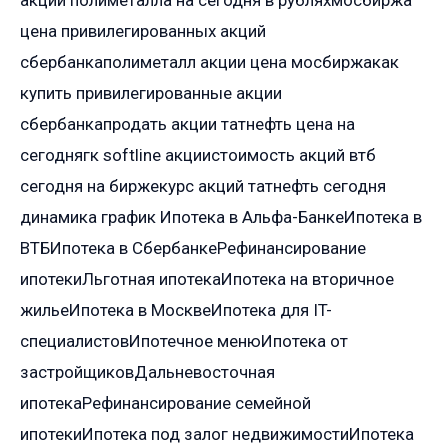
цена привилегированных акций
сбербанкаполиметалл акции цена мосбиржакак
купить привилегированные акции
сбербанкапродать акции татнефть цена на
сегоднягк softline акциистоимость акций втб
сегодня на биржекурс акций татнефть сегодня
динамика график Ипотека в Альфа-БанкеИпотека в
ВТБИпотека в СбербанкеРефинансирование
ипотекиЛьготная ипотекаИпотека на вторичное
жильеИпотека в МосквеИпотека для IT-
специалистовИпотечное менюИпотека от
застройщиковДальневосточная
ипотекаРефинансирование семейной
ипотекиИпотека под залог недвижимостиИпотека