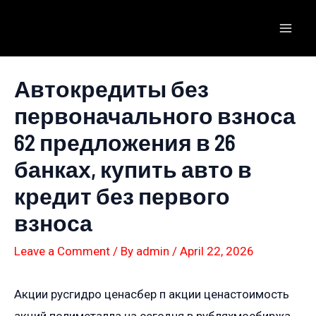
Skip
to
Mai
content
Men
Автокредиты без
первоначального взноса
62 предложения в 26
банках, купить авто в
кредит без первого
взноса
Leave a Comment
/ By
admin
/
April 22, 2026
Акции русгидро ценасбер п акции ценастоимость
акций полиметалла на сегодня в рубляхмосбиржа